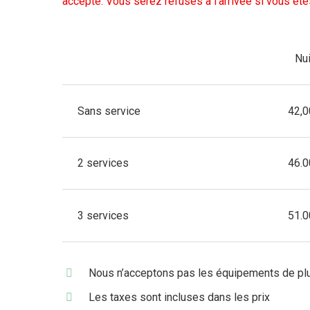
accepté. Vous serez refusés à l’arrivée si vous êt
Nui
Sans service
42,
2 services
46.
3 services
51.
Nous n’acceptons pas les équipements de plu
Les taxes sont incluses dans les prix