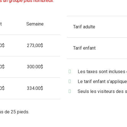
es un groupe plus nombreux.
t
Semaine
Tarif adulte
00$
273,00$
Tarif enfant
00$
300.00$
Les taxes sont incluses 
Le tarif enfant s’appliqu
00$
334.00$
Seuls les visiteurs des 
s de 25 pieds.