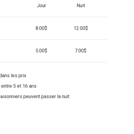
Jour
Nuit
8.00$
12.00$
5.00$
7.00$
dans les prix
e entre 5 et 16 ans
saisonniers peuvent passer la nuit