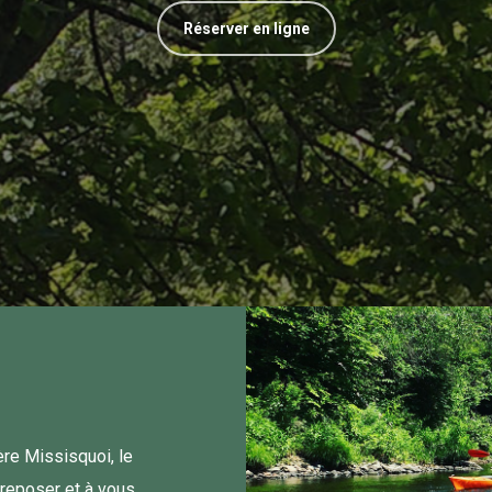
Réserver en ligne
ère Missisquoi, le
 reposer et à vous