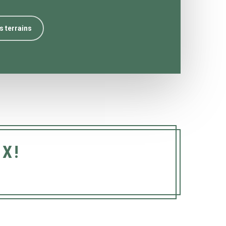
s terrains
X!